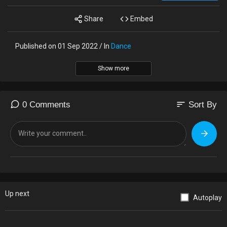
Share
Embed
Published on 01 Sep 2022 / In
Dance
Show more
sort
0 Comments
Sort By
Up next
Autoplay