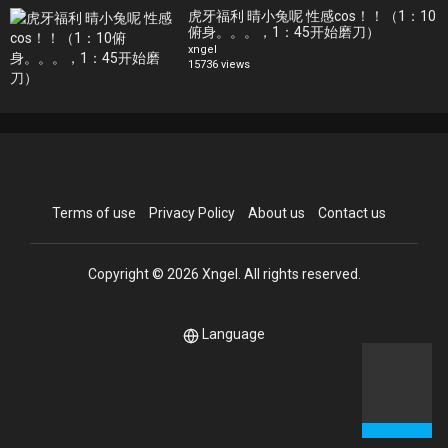
虎牙福利 晴小兔呢 性感cos！！（1：10
俯身。。。，1：45开始磨刀）
xngel
15736 views
Terms of use
Privacy Policy
About us
Contact us
Copyright © 2026 Xngel. All rights reserved.
Language