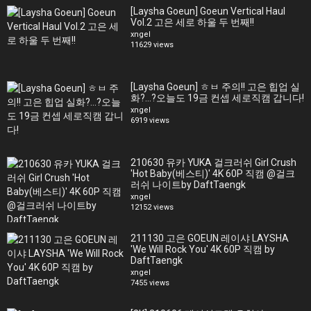
[Laysha Goeun] Goeun Vertical Haul
Vol.2 고은 세로 하울 두 번째!!
xngel
11629 views
[Laysha Goeun] ㅎㅂ 주의!! 고은 힙업 실
화?...?오늘도 19금 컨셉 세로직캠 갑니다!
xngel
6919 views
210630 유카 YUKA 걸크러쉬 Girl Crush
'Hot Baby(베스티)' 4K 60P 직캠 @걸크
러쉬 나이트by DaftTaengk
xngel
12152 views
211130 고은 GOEUN 레이샤 LAYSHA
'We Will Rock You' 4K 60P 직캠 by
DaftTaengk
xngel
7455 views